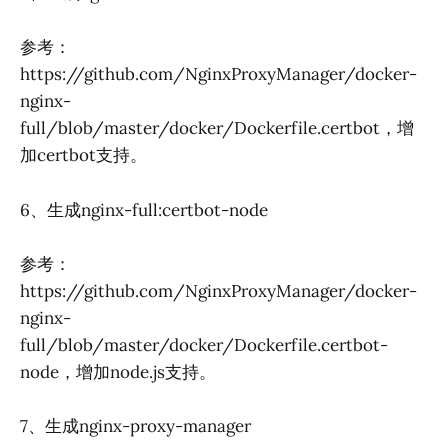
参考：
https://github.com/NginxProxyManager/docker-
nginx-
full/blob/master/docker/Dockerfile.certbot，增
加certbot支持。
6、生成nginx-full:certbot-node
参考：
https://github.com/NginxProxyManager/docker-
nginx-
full/blob/master/docker/Dockerfile.certbot-
node，增加node.js支持。
7、生成nginx-proxy-manager