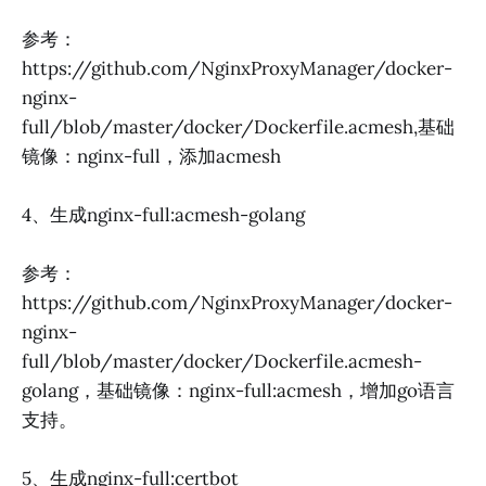
参考：
https://github.com/NginxProxyManager/docker-
nginx-
full/blob/master/docker/Dockerfile.acmesh,基础
镜像：nginx-full，添加acmesh
4、生成nginx-full:acmesh-golang
参考：
https://github.com/NginxProxyManager/docker-
nginx-
full/blob/master/docker/Dockerfile.acmesh-
golang，基础镜像：nginx-full:acmesh，增加go语言
支持。
5、生成nginx-full:certbot