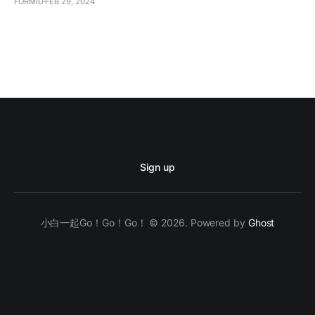
FORMID
FEB 29, 2024
Sign up
小白一起Go！Go！Go！ © 2026. Powered by
Ghost