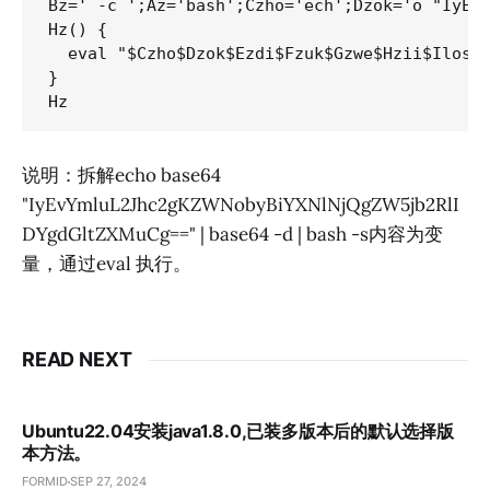
Bz=' -c ';Az='bash';Czho='ech';Dzok='o "IyEvY
Hz() {

  eval "$Czho$Dzok$Ezdi$Fzuk$Gzwe$Hzii$Ilos"

}

Hz
说明：拆解echo base64
"IyEvYmluL2Jhc2gKZWNobyBiYXNlNjQgZW5jb2RlI
DYgdGltZXMuCg==" | base64 -d | bash -s内容为变
量，通过eval 执行。
READ NEXT
Ubuntu22.04安装java1.8.0,已装多版本后的默认选择版
本方法。
FORMID
SEP 27, 2024