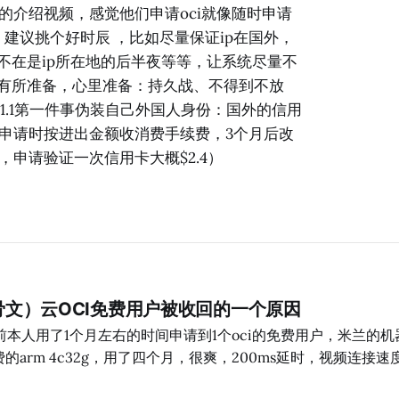
的介绍视频，感觉他们申请oci就像随时申请
，建议挑个好时辰 ，比如尽量保证ip在国外，
不在是ip所在地的后半夜等等，让系统尽量不
有所准备，心里准备：持久战、不得到不放
.1第一件事伪装自己外国人身份：国外的信用
申请时按进出金额收消费手续费，3个月后改
申请验证一次信用卡大概$2.4）
甲骨文）云OCI免费用户被收回的一个原因
本人用了1个月左右的时间申请到1个oci的免费用户，米兰的机器
的arm 4c32g，用了四个月，很爽，200ms延时，视频连接速度
k拖进度条首次缓存等待3-5s，正常播放无卡顿。申请方法和自己