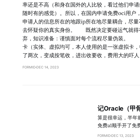
率还是不高（和身在国外的人比较，看过他们申请
随时有的感觉）。所以，在国内申请免费oci用户
申请人的信息所在的地跟ip所在地尽量耦合，尽量
去怀疑你的真实身份。 既然决定要碰运气就得
弃，知识准备：谨慎面对每个流程尽量伪装。 1
卡（实体、虚拟均可，本人使用的是一张虚拟卡，
了两次，变成按笔收，进出收要收，费用大的吓人，
FORMID
DEC 14, 2023
记Oracle（
算是很幸运，半年前
免费a1顺手开了免费
8k、忙时4k，8
FORMID
DEC 13, 2023