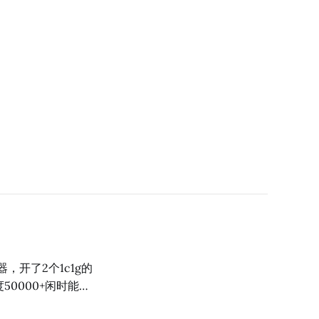
，开了2个1c1g的
50000+闲时能看
总结的申请注意事项