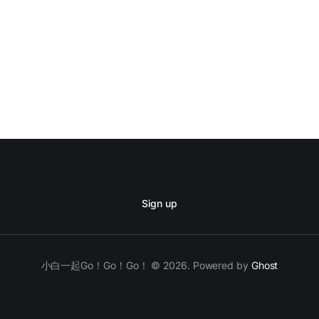
参考了某位大神《关于甲骨文闲置实例回收政策 我
活跃机器》2023.02这个文章，做了几天活跃。因担心是为他人
ci号称我没了vps都还能在，所以在上面搭了ghost的blog，
用，要求通过忘记密码方式或联系自己管理员的方式更改密码（
…）。 3.1经过多天的通过忘记密码方式去申请修改密码，结果
2按官方说，在站点里给管理员发请求（进社区），根本不
Sign up
小白一起Go！Go！Go！ © 2026. Powered by
Ghost